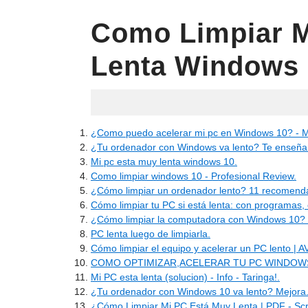
Como Limpiar M
Lenta Windows 
05.24.2022
¿Como puedo acelerar mi pc en Windows 10? - M
¿Tu ordenador con Windows va lento? Te enseñamo
Mi pc esta muy lenta windows 10.
Como limpiar windows 10 - Profesional Review.
¿Cómo limpiar un ordenador lento? 11 recomend
Cómo limpiar tu PC si está lenta: con programas
¿Cómo limpiar la computadora con Windows 10?
PC lenta luego de limpiarla.
Cómo limpiar el equipo y acelerar un PC lento | A
COMO OPTIMIZAR,ACELERAR TU PC WINDOWS 7, 8
Mi PC esta lenta (solucion) - Info - Taringa!.
¿Tu ordenador con Windows 10 va lento? Mejora..
¿Cómo Limpiar Mi PC Está Muy Lenta | PDF - Scr