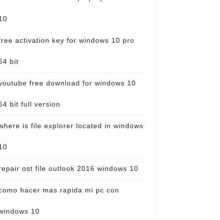
10
free activation key for windows 10 pro
64 bit
youtube free download for windows 10
64 bit full version
where is file explorer located in windows
10
repair ost file outlook 2016 windows 10
como hacer mas rapida mi pc con
windows 10