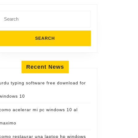
Search
for:
Recent News
urdu typing software free download for
windows 10
como acelerar mi pc windows 10 al
maximo
como restaurar una laptop hp windows