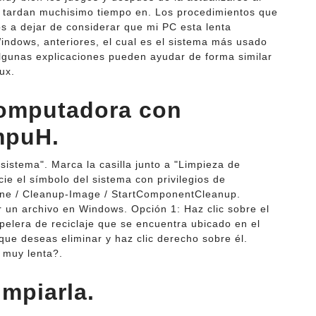
e tardan muchisimo tiempo en. Los procedimientos que
os a dejar de considerar que mi PC esta lenta
indows, anteriores, el cual es el sistema más usado
algunas explicaciones pueden ayudar de forma similar
ux.
computadora con
mpuH.
 sistema". Marca la casilla junto a "Limpieza de
ie el símbolo del sistema con privilegios de
line / Cleanup-Image / StartComponentCleanup.
 un archivo en Windows. Opción 1: Haz clic sobre el
apelera de reciclaje que se encuentra ubicado en el
 que deseas eliminar y haz clic derecho sobre él.
 muy lenta?.
impiarla.