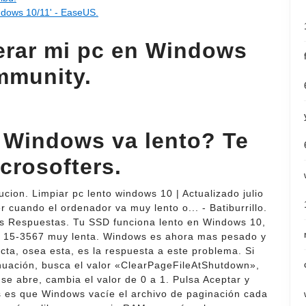
ndows 10/11' - EaseUS.
rar mi pc en Windows
mmunity.
 Windows va lento? Te
crosofters.
cion. Limpiar pc lento windows 10 | Actualizado julio
cuando el ordenador va muy lento o... - Batiburrillo.
os Respuestas. Tu SSD funciona lento en Windows 10,
on 15-3567 muy lenta. Windows es ahora mas pesado y
cta, osea esta, es la respuesta a este problema. Si
inuación, busca el valor «ClearPageFileAtShutdown»,
 se abre, cambia el valor de 0 a 1. Pulsa Aceptar y
os es que Windows vacíe el archivo de paginación cada