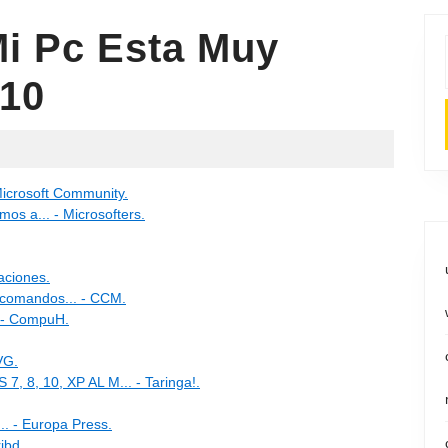
i Pc Esta Muy
10
icrosoft Community.
s a... - Microsofters.
aciones.
, comandos... - CCM.
 - CompuH.
VG.
, 10, XP AL M... - Taringa!.
. - Europa Press.
ibd.