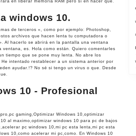
orará en liberar memoria RAM pero sí en hacer que.
ta windows 10.
amas de terceros «, como por ejemplo: Photoshop,
 estos archivos que hacen lenta tu computadora o
». Al hacerlo se abrirá en la pantalla una ventana
ta ventana, es. Hola como están. Quiero comentarles
un tiempo que se pone muy lenta. No abre los
He intentado restablecer a un sistema anterior por
ueden ayudar.!? No sé si tengo un virus o que. Desde
que.
ws 10 - Profesional
 pro,pc gaming,Optimizar Windows 10,optimizar
 10 al maximo,optimizar windows 10 para pc de bajos
,acelerar pc windows 10,mi pc esta lenta,mi pc esta
ndows 10,como acelerar mi pc,como. En Windows 10