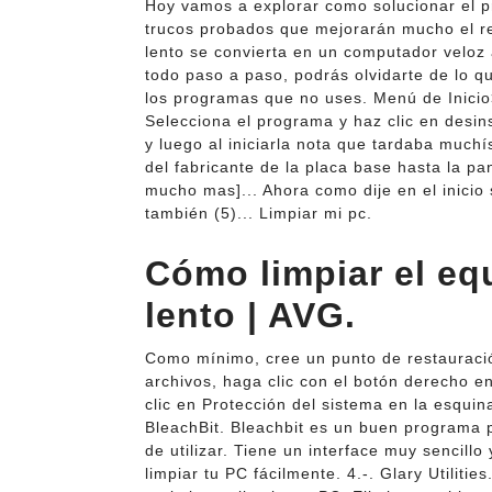
Hoy vamos a explorar como solucionar el p
trucos probados que mejorarán mucho el re
lento se convierta en un computador veloz a
todo paso a paso, podrás olvidarte de lo qu
los programas que no uses. Menú de Inicio
Selecciona el programa y haz clic en desins
y luego al iniciarla nota que tardaba muchí
del fabricante de la placa base hasta la p
mucho mas]... Ahora como dije en el inicio
también (5)... Limpiar mi pc.
Cómo limpiar el eq
lento | AVG.
Como mínimo, cree un punto de restauración
archivos, haga clic con el botón derecho e
clic en Protección del sistema en la esquin
BleachBit. Bleachbit es un buen programa 
de utilizar. Tiene un interface muy sencill
limpiar tu PC fácilmente. 4.-. Glary Utilitie